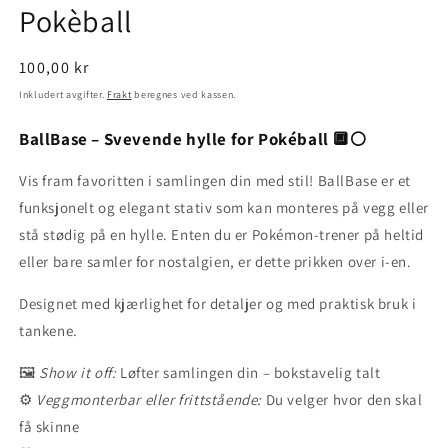
Pokèball
Vanlig
100,00 kr
pris
Inkludert avgifter.
Frakt
beregnes ved kassen.
BallBase – Svevende hylle for Pokéball 🔲⚪
Vis fram favoritten i samlingen din med stil! BallBase er et
funksjonelt og elegant stativ som kan monteres på vegg eller
stå stødig på en hylle. Enten du er Pokémon-trener på heltid
eller bare samler for nostalgien, er dette prikken over i-en.
Designet med kjærlighet for detaljer og med praktisk bruk i
tankene.
🖼️
Show it off:
Løfter samlingen din – bokstavelig talt
⚙️
Veggmonterbar eller frittstående:
Du velger hvor den skal
få skinne