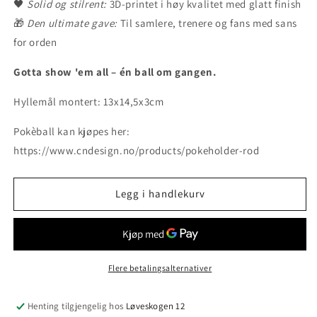
🖤
Solid og stilrent:
3D-printet i høy kvalitet med glatt finish
🎁
Den ultimate gave:
Til samlere, trenere og fans med sans
for orden
Gotta show 'em all – én ball om gangen.
Hyllemål montert: 13x14,5x3cm
Pokèball kan kjøpes her:
https://www.cndesign.no/products/pokeholder-rod
Legg i handlekurv
Flere betalingsalternativer
Henting tilgjengelig hos
Løveskogen 12