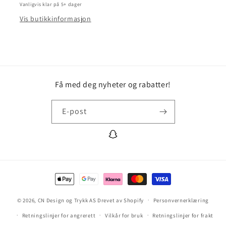
Vanligvis klar på 5+ dager
Vis butikkinformasjon
Få med deg nyheter og rabatter!
E-post
https://www.snapchat.com/cndesig
Betalingsmåter
© 2026,
CN Design og Trykk AS
Drevet av Shopify
Personvernerklæring
Retningslinjer for angrerett
Vilkår for bruk
Retningslinjer for frakt